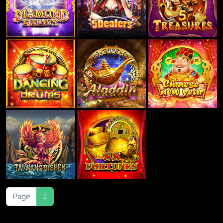
Page
1