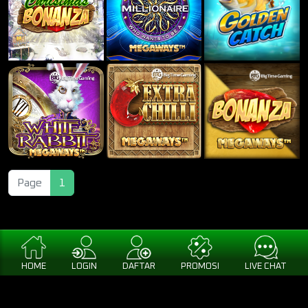
Page
1
HOME
LOGIN
DAFTAR
PROMOSI
LIVE CHAT