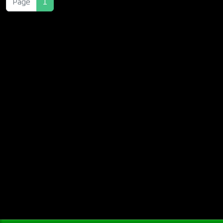
Page
1