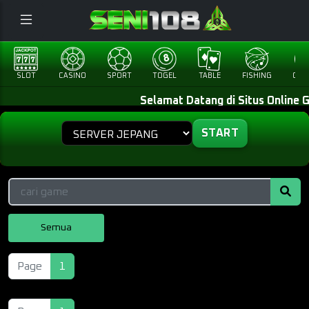
SLOT
CASINO
SPORT
TOGEL
TABLE
FISHING
COCK
Selamat Datang di Situs Online 
START
Pilih Server
Semua
Page
1