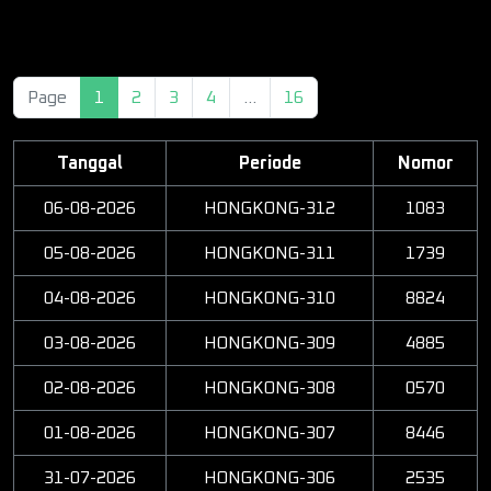
Page
1
2
3
4
...
16
Tanggal
Periode
Nomor
06-08-2026
HONGKONG-312
1083
05-08-2026
HONGKONG-311
1739
04-08-2026
HONGKONG-310
8824
03-08-2026
HONGKONG-309
4885
02-08-2026
HONGKONG-308
0570
01-08-2026
HONGKONG-307
8446
31-07-2026
HONGKONG-306
2535