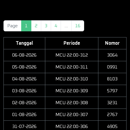
Page
1
2
3
4
...
16
Tanggal
Periode
Nomor
06-08-2026
MCU 22:00-312
3064
05-08-2026
MCU 22:00-311
0991
04-08-2026
MCU 22:00-310
8103
03-08-2026
MCU 22:00-309
5797
02-08-2026
MCU 22:00-308
3231
01-08-2026
MCU 22:00-307
2767
31-07-2026
MCU 22:00-306
4905