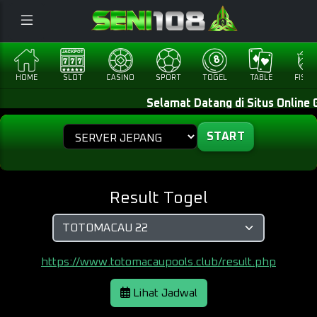
HOME
SLOT
CASINO
SPORT
TOGEL
TABLE
FISHI
Selamat Datang di Situs Online
START
Pilih Server
Result Togel
https://www.totomacaupools.club/result.php
Lihat Jadwal